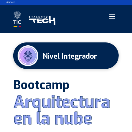
Nivel Integrador
Bootcamp
Arquitectura
Arquitectura
en la nube
en la nube