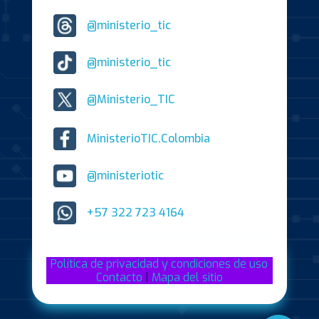
@ministerio_tic
@ministerio_tic
@Ministerio_TIC
MinisterioTIC.Colombia
@ministeriotic
+57 322 723 4164
Política de privacidad y condiciones de uso
Contacto
|
Mapa del sitio