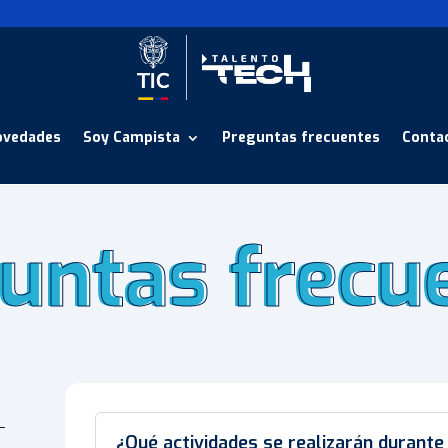
ovedades
Soy Campista
Preguntas frecuentes
Conta
untas frecu
untas frecu
¿Qué actividades se realizarán durante