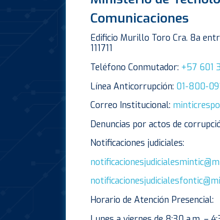
Comunicaciones
Edificio Murillo Toro Cra. 8a en
111711
Teléfono Conmutador:
+57 601 
Línea Anticorrupción:
01-800-09
Correo Institucional:
minticrespo
Denuncias por actos de corrupci
Notificaciones judiciales:
notificacionesjudicialesmintic@mi
notificacionesjudicialesfontic@mi
Horario de Atención Presencial:
Lunes a viernes de 8:30 a.m. – 4