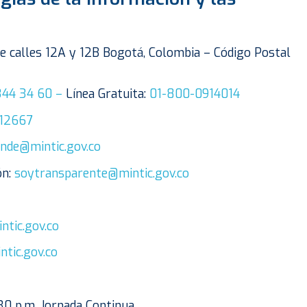
tre calles 12A y 12B Bogotá, Colombia – Código Postal
344 34 60 –
Línea Gratuita:
01-800-0914014
12667
nde@mintic.gov.co
ón:
soytransparente@mintic.gov.co
ntic.gov.co
ntic.gov.co
:30 p.m. Jornada Continua