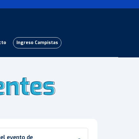
cto
Ingreso Campistas
entes
entes
 el evento de