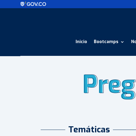
Inicio
Bootcamps
N
Preg
Preg
Temáticas