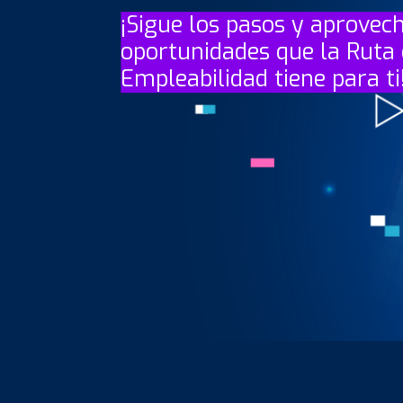
¡Sigue los pasos y aprovec
oportunidades que la Ruta
Empleabilidad tiene para ti