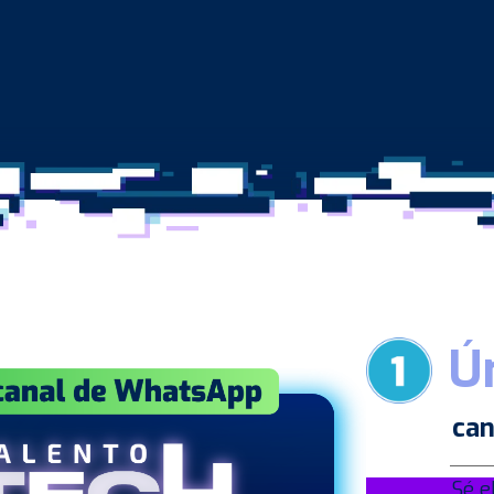
Ú
can
Sé e