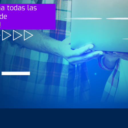
ha todas las
 de
!