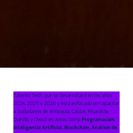
Talento Tech, que se desarrollará en los años
2024, 2025 y 2026 y está enfocado en capacitar
a ciudadanos de Antioquia, Caldas, Risaralda,
Quindío y Chocó en áreas como
Programación,
Inteligencia Artificial, Blockchain, Análisis de