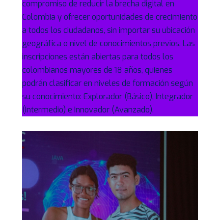
compromiso de reducir la brecha digital en
Colombia y ofrecer oportunidades de crecimiento
a todos los ciudadanos, sin importar su ubicación
geográfica o nivel de conocimientos previos. Las
inscripciones están abiertas para todos los
colombianos mayores de 18 años, quienes
podrán clasificar en niveles de formación según
su conocimiento: Explorador (Básico), Integrador
(Intermedio) e Innovador (Avanzado).