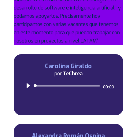
desarrollo de software e inteligencia artificial, y
podamos apoyarlos. Precisamente hoy
participamos con varias vacantes que tenemos
en este momento para que puedan trabajar con
nosotros en proyectos a nivel LATAM”
Carolina Giraldo
por
TeChrea
Reproductor
00:00
de
audio
Alexandra Román Ospina