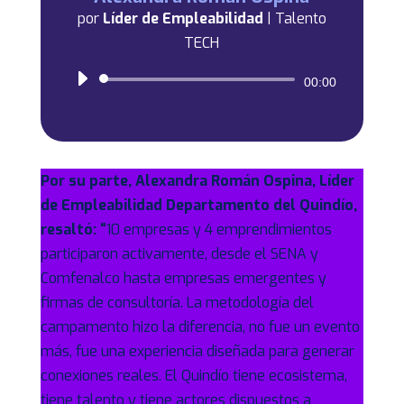
por
Líder de Empleabilidad
|
Talento
TECH
Reproductor
00:00
de
audio
Por su parte, Alexandra Román Ospina, Líder
de Empleabilidad Departamento del Quindío,
resaltó: “
10 empresas y 4 emprendimientos
participaron activamente, desde el SENA y
Comfenalco hasta empresas emergentes y
firmas de consultoría. La metodología del
campamento hizo la diferencia, no fue un evento
más, fue una experiencia diseñada para generar
conexiones reales. El Quindío tiene ecosistema,
tiene talento y tiene actores dispuestos a