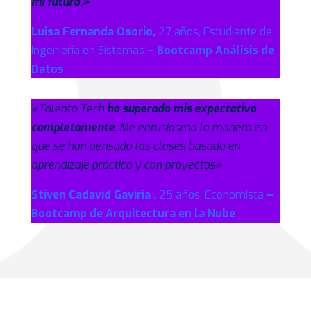
mi futuro.»
Luisa Fernanda Osorio,
27 años, Estudiante de
Ingeniería en Sistemas
– Bootcamp Análisis de
Datos
«Talento Tech
ha superado mis expectativa
completamente
. Me entusiasma la manera en
que se han pensado las clases basado en
aprendizaje práctico y con proyectos»
Stiven Cadavid Gaviria ,
25 años, Economista
–
Bootcamp de Arquitectura en la Nube