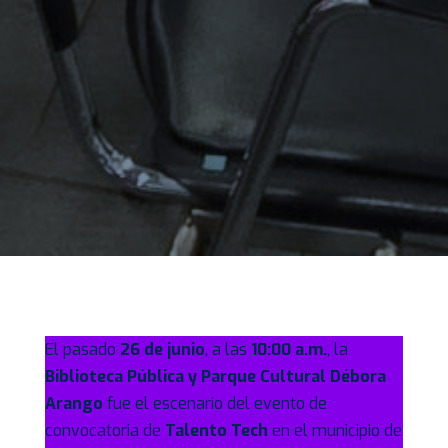
El pasado
26 de junio
, a las
10:00 a.m.
, la
Biblioteca Pública y Parque Cultural Débora
Arango
fue el escenario del evento de
convocatoria de
Talento Tech
en el municipio de