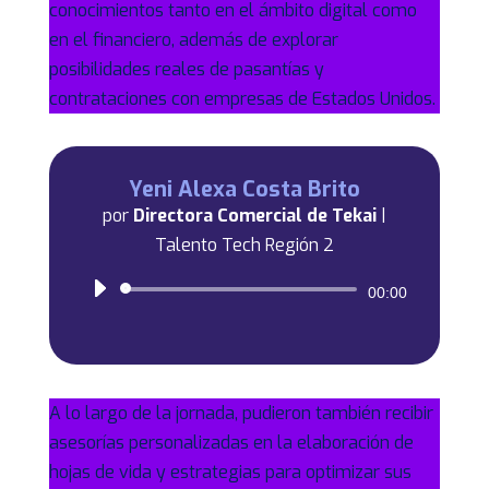
conocimientos tanto en el ámbito digital como
en el financiero, además de explorar
posibilidades reales de pasantías y
contrataciones con empresas de Estados Unidos.
Yeni Alexa Costa Brito
por
Directora Comercial de Tekai
|
Talento Tech Región 2
Reproductor
00:00
de
audio
A lo largo de la jornada, pudieron también recibir
asesorías personalizadas en la elaboración de
hojas de vida y estrategias para optimizar sus