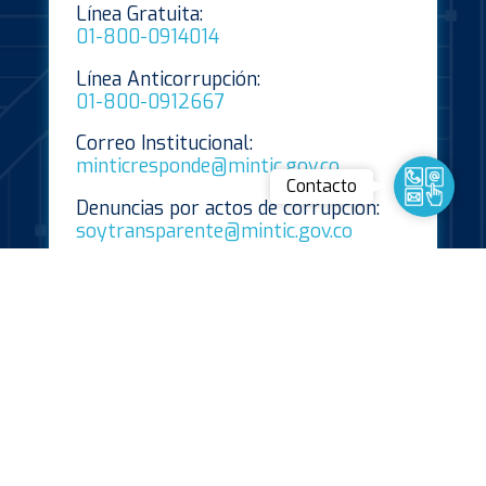
Línea Gratuita:
01-800-0914014
Línea Anticorrupción:
01-800-0912667
Correo Institucional:
minticresponde@mintic.gov.co
Contact
Contacto
Denuncias por actos de corrupción:
soytransparente@mintic.gov.co
Notificaciones judiciales:
notificacionesjudicialesmintic@mintic.
gov.co
notificacionesjudicialesfontic@mintic.
gov.co
Horario de Atención Presencial:
Lunes a viernes de 8:30 a.m. – 4:30