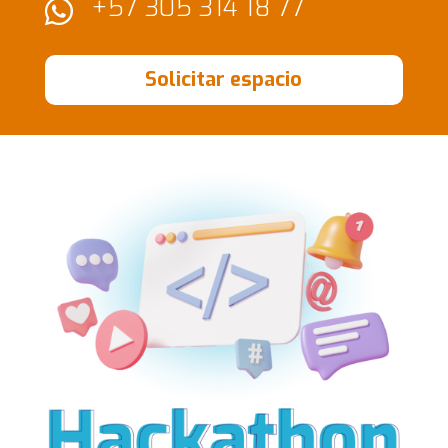
+57 305 314 18 77

Solicitar espacio