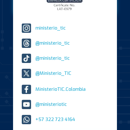
ministerio_tic
@ministerio_tic
@ministerio_tic
@Ministerio_TIC
MinisterioTIC.Colombia
@ministeriotic
+57 322 723 4164