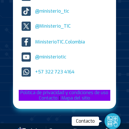
@ministerio_tic
@Ministerio_TIC
MinisterioTIC.Colombia
@ministeriotic
+57 322 723 4164
Política de privacidad y condiciones de uso
Contacto
|
Mapa del sitio
Contact
Contacto