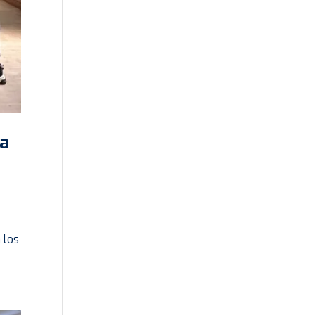
la
 los